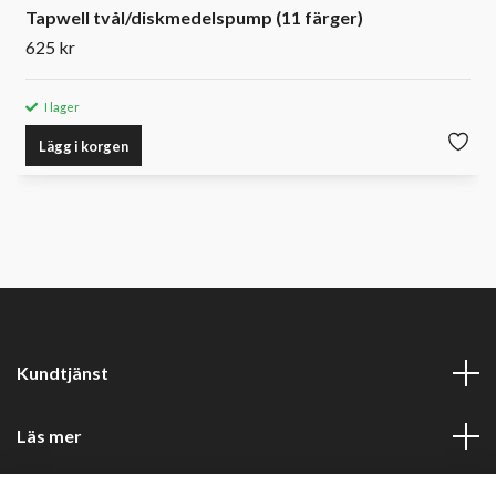
Tapwell tvål/diskmedelspump (11 färger)
625 kr
I lager
Lägg i korgen
Kundtjänst
Läs mer