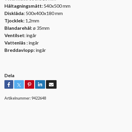
Håltagningsmått:
540x500 mm
Disklåda:
500x400x180 mm
Tjocklek:
1,2mm
Blandarehål:
ø 35mm
Ventilset:
ingår
Vattenlås :
ingår
Breddavlopp:
ingår
Dela
Artikelnummer:
9422648