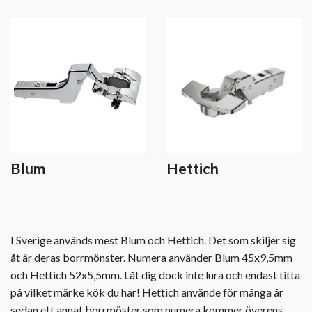
Blum
Hettich
I Sverige används mest Blum och Hettich. Det som skiljer sig
åt är deras borrmönster. Numera använder Blum 45x9,5mm
och Hettich 52x5,5mm. Låt dig dock inte lura och endast titta
på vilket märke kök du har! Hettich använde för många år
sedan ett annat borrmöster som numera kommer överens