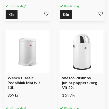
Köp din idag!
Köp din idag!
Köp
Köp
Wesco Classic
Wesco Pushboy
Pedalhink Mattvit
junior papperskorg
13L
Vit 22L
859 kr
1 599 kr
Köp din idag!
Köp din idag!