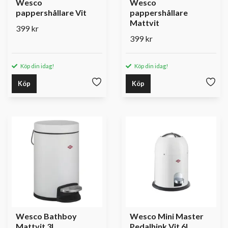
Wesco
Wesco
pappershållare Vit
pappershållare
Mattvit
399 kr
399 kr
Köp din idag!
Köp din idag!
Köp
Köp
Wesco Bathboy
Wesco Mini Master
Mattvit 3L
Pedalhink Vit 6L