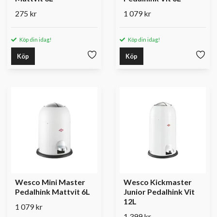
275 kr
1 079 kr
Köp din idag!
Köp din idag!
Köp
Köp
Wesco Mini Master
Wesco Kickmaster
Pedalhink Mattvit 6L
Junior Pedalhink Vit
12L
1 079 kr
1 399 kr