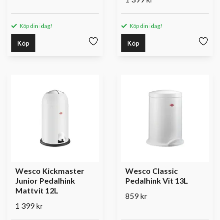
Köp din idag!
Köp din idag!
Köp
Köp
Wesco Kickmaster
Wesco Classic
Junior Pedalhink
Pedalhink Vit 13L
Mattvit 12L
859 kr
1 399 kr