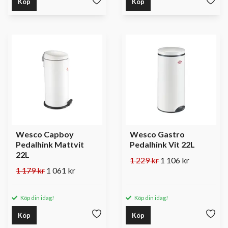
Köp
Köp
Wesco Capboy
Wesco Gastro
Pedalhink Mattvit
Pedalhink Vit 22L
22L
1 229 kr
1 106 kr
1 179 kr
1 061 kr
Köp din idag!
Köp din idag!
Köp
Köp