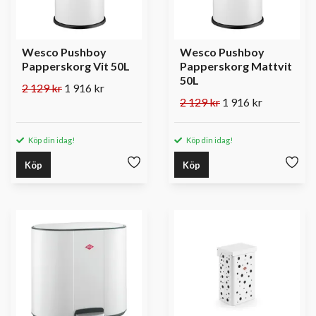
Wesco Pushboy
Wesco Pushboy
Papperskorg Vit 50L
Papperskorg Mattvit
50L
2 129 kr
1 916 kr
2 129 kr
1 916 kr
Köp din idag!
Köp din idag!
Köp
Köp