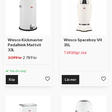
Wesco Kickmaster
Wesco Spaceboy Vit
Pedalhink Mattvit
35L
33L
Tillfälligt slut
3 099 kr
2 789 kr
Köp din idag!
Köp
Läs mer