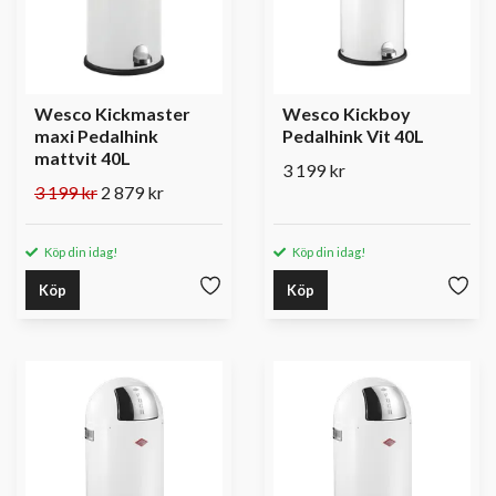
Wesco Kickmaster
Wesco Kickboy
maxi Pedalhink
Pedalhink Vit 40L
mattvit 40L
3 199 kr
3 199 kr
2 879 kr
Köp din idag!
Köp din idag!
Köp
Köp