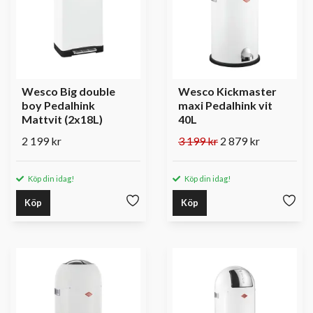
Wesco Big double
Wesco Kickmaster
boy Pedalhink
maxi Pedalhink vit
Mattvit (2x18L)
40L
2 199 kr
3 199 kr
2 879 kr
Köp din idag!
Köp din idag!
Köp
Köp