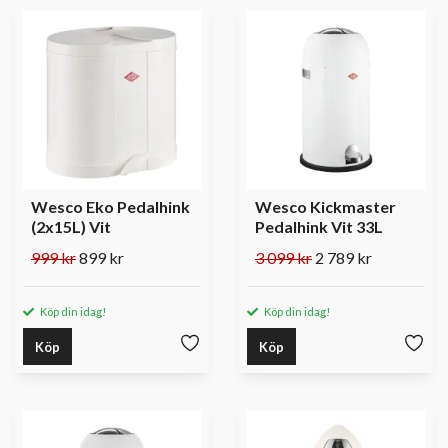
Wesco Eko Pedalhink
Wesco Kickmaster
(2x15L) Vit
Pedalhink Vit 33L
999 kr
899 kr
3 099 kr
2 789 kr
Köp din idag!
Köp din idag!
Köp
Köp