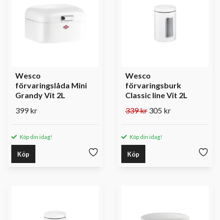
Wesco
Wesco
förvaringslåda Mini
förvaringsburk
Grandy Vit 2L
Classic line Vit 2L
399 kr
339 kr
305 kr
Köp din idag!
Köp din idag!
Köp
Köp