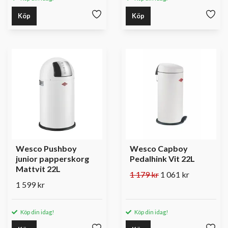
Köp
Köp
Wesco Pushboy
Wesco Capboy
junior papperskorg
Pedalhink Vit 22L
Mattvit 22L
1 179 kr
1 061 kr
1 599 kr
Köp din idag!
Köp din idag!