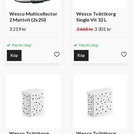
Wesco Multicollector
Wesco Tvättkorg
2 Mattvit (2x25l)
Single Vit 32 L
3 219 kr
3 668 kr
3 301 kr
Köp din idag!
Köp din idag!
Köp
Köp
Wesco Tvättkorg
Wesco Tvättkorg