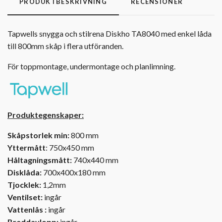
PRODUKTBESKRIVNING
RECENSIONER
Tapwells snygga och stilrena Diskho TA8040 med enkel låda
till 800mm skåp i flera utföranden.
För toppmontage, undermontage och planlimning.
Produktegenskaper:
Skåpstorlek min:
800 mm
Yttermått
: 750x450 mm
Håltagningsmått:
740x440 mm
Disklåda:
700x400x180 mm
Tjocklek:
1,2mm
Ventilset:
ingår
Vattenlås :
ingår
Breddavlopp:
ingår