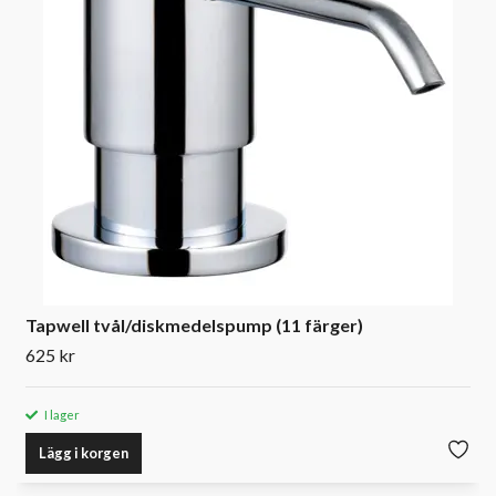
Tapwell tvål/diskmedelspump (11 färger)
625 kr
I lager
Lägg i korgen