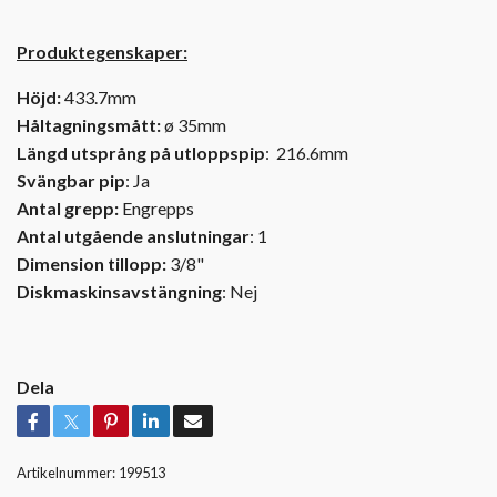
Produktegenskaper:
Höjd:
433.7mm
Håltagningsmått:
ø 35mm
Längd utsprång på utloppspip
: 216.6mm
Svängbar pip
: Ja
Antal grepp:
Engrepps
Antal utgående anslutningar
: 1
Dimension tillopp:
3/8"
Diskmaskinsavstängning
: Nej
Dela
Artikelnummer:
199513