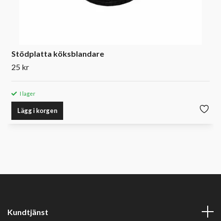
Stödplatta köksblandare
25 kr
I lager
Lägg i korgen
Kundtjänst