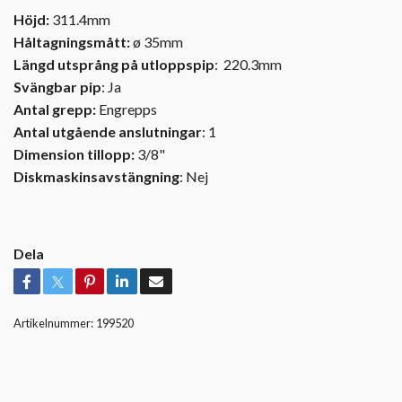
Höjd:
311.4mm
Håltagningsmått:
ø 35mm
Längd utsprång på utloppspip
: 220.3mm
Svängbar pip
: Ja
Antal grepp:
Engrepps
Antal utgående anslutningar
: 1
Dimension tillopp:
3/8"
Diskmaskinsavstängning
: Nej
Dela
Artikelnummer:
199520