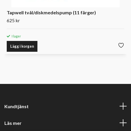
Tapwell tvål/diskmedelspump (11 färger)
625 kr
I lager
Lägg i korgen
Kundtjänst
Läs mer