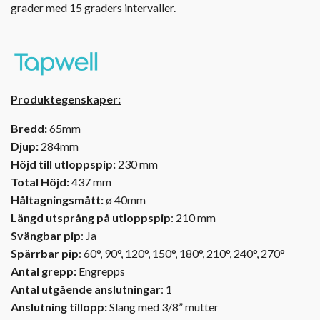
grader med 15 graders intervaller.
Produktegenskaper:
Bredd:
65mm
Djup:
284mm
Höjd till utloppspip:
230 mm
Total Höjd:
437 mm
Håltagningsmått:
ø 40mm
Längd utsprång på utloppspip
: 210 mm
Svängbar pip
: Ja
Spärrbar pip
: 60°, 90°, 120°, 150°, 180°, 210°, 240°, 270°
Antal grepp:
Engrepps
Antal utgående anslutningar
: 1
Anslutning tillopp:
Slang med 3/8” mutter