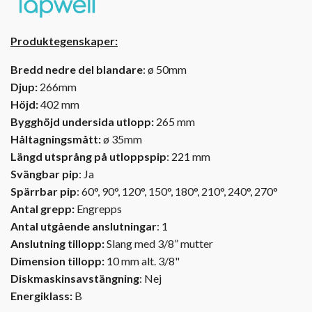
Produktegenskaper:
Bredd nedre del blandare
: ø 50mm
Djup:
266mm
Höjd:
402 mm
Bygghöjd undersida utlopp:
265 mm
Håltagningsmått:
ø 35mm
Längd utsprång på utloppspip
: 221 mm
Svängbar pip
: Ja
Spärrbar pip
: 60°, 90°, 120°, 150°, 180°, 210°, 240°, 270°
Antal grepp:
Engrepps
Antal utgående anslutningar
: 1
Anslutning tillopp:
Slang med 3/8” mutter
Dimension tillopp:
10 mm alt. 3/8"
Diskmaskinsavstängning
: Nej
Energiklass:
B