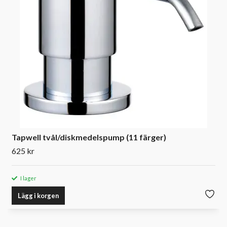
Tapwell tvål/diskmedelspump (11 färger)
625 kr
I lager
Lägg i korgen