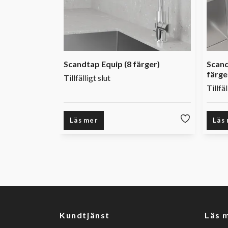
Scandtap Equip (8 färger)
Scand
färge
Tillfälligt slut
Tillfäl
Läs mer
Läs
Kundtjänst
Läs 