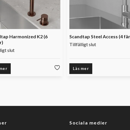
tap Harmonized K2 (6
Scandtap Steel Access (4 fä
r)
Tillfälligt slut
ligt slut
 mer
Läs mer
mer
Sociala medier