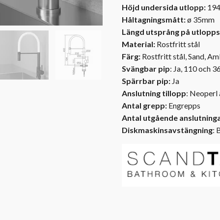
Höjd undersida utlopp:
19
Håltagningsmått:
ø 35mm
Längd utsprång på utlopps
Material:
Rostfritt stål
Färg:
Rostfritt stål, Sand, 
Svängbar pip
: Ja, 110 och 3
Spärrbar pip:
Ja
Anslutning tillopp
:
Neoperl 
Antal grepp:
Engrepps
Antal utgående anslutning
Diskmaskinsavstängning
: 