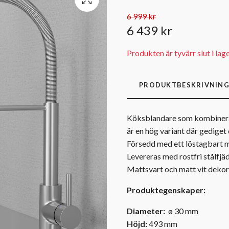
6 999 kr
6 439 kr
Produkten är tyvärr slut i lag
PRODUKTBESKRIVNIN
Köksblandare som kombinerar 
är en hög variant där gedige
Försedd med ett löstagbart m
Levereras med rostfri stålfjäd
Mattsvart och matt vit dekor
Produktegenskaper:
Diameter:
ø 30 mm
Höjd:
493 mm