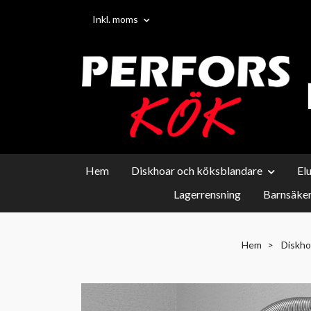
Inkl. moms
Hem
Diskhoar och köksblandare
El
Lagerrensning
Barnsäker
Hem
Diskho