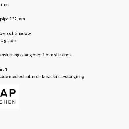
4 mm
pip
: 232 mm
Amber och Shadow
60 grader
anslutningsslang med 1 mm slät ända
ar
: 1
Både med och utan diskmaskinsavstängning