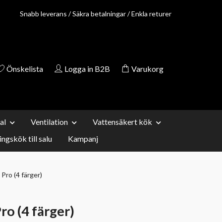
Snabb leverans / Säkra betalningar / Enkla returer
Önskelista
Logga in B2B
Varukorg
al
Ventilation
Vattensäkert kök
ingskök till salu
Kampanj
Pro (4 färger)
ro (4 färger)