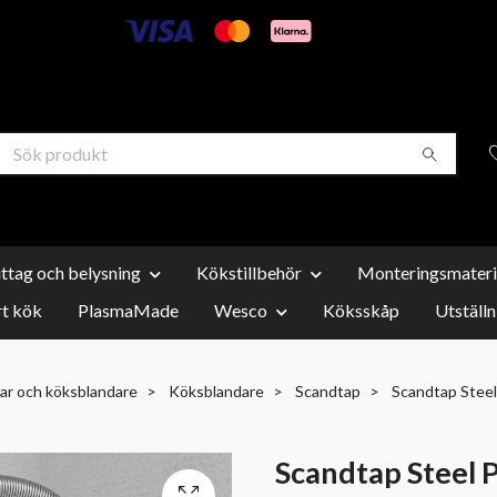
uttag och belysning
Kökstillbehör
Monteringsmateri
t kök
PlasmaMade
Wesco
Köksskåp
Utställn
ar och köksblandare
Köksblandare
Scandtap
Scandtap Steel 
Scandtap Steel P