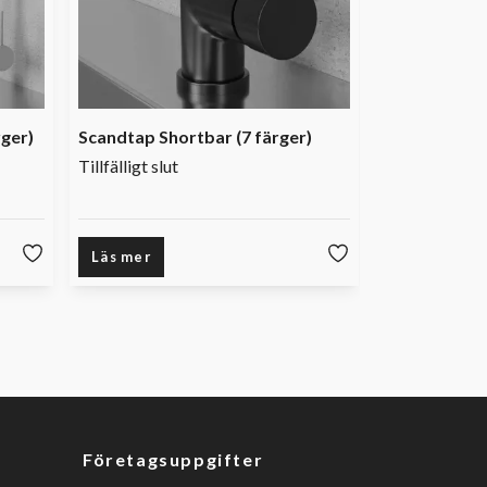
rger)
Scandtap Shortbar (7 färger)
Tillfälligt slut
Läs mer
Läs mer
Företagsuppgifter