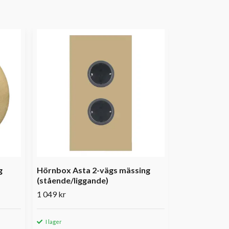
Hörnbox Ast
(stående/lig
1 299 kr
g
Hörnbox Asta 2-vägs mässing
(stående/liggande)
1 049 kr
I lager
I lager