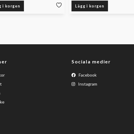
g i korgen
Lägg i korgen
mer
Sociala medier
kor
Facebook
t
Instagram
s
ke