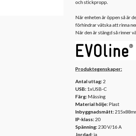
och stickpropp.
När enheten är öppen så är d
förhindrar vätska att rinna ner
När den är stängd så rinner vä
Produktegenskaper:
Antal uttag:
2
USB:
1xUSB-C
Färg:
Mässing
Material hölje:
Plast
Inbyggnadsmått:
215x88m
IP-klass:
20
Spänning:
230 V/16 A
Jordad:
ja