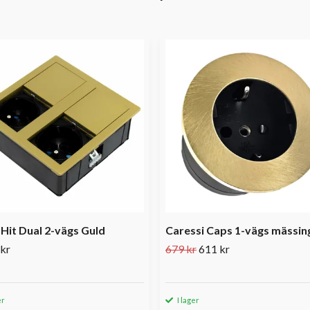
Hit Dual 2-vägs Guld
Caressi Caps 1-vägs mässin
 kr
679 kr
611 kr
er
I lager