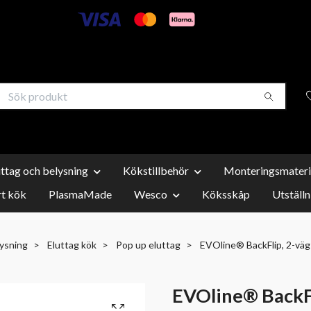
uttag och belysning
Kökstillbehör
Monteringsmateri
t kök
PlasmaMade
Wesco
Köksskåp
Utställn
lysning
Eluttag kök
Pop up eluttag
EVOline® BackFlip, 2-vä
EVOline® BackFl