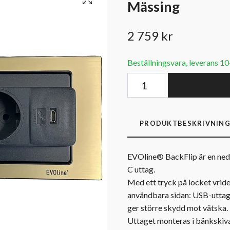
Mässing
2 759 kr
Beställningsvara, leverans 1
PRODUKTBESKRIVNIN
EVOline® BackFlip är en ned
C uttag.
Med ett tryck på locket vrid
användbara sidan: USB-uttag 
ger större skydd mot vätska.
Uttaget monteras i bänkskiva