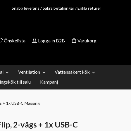
Snabb leverans / Säkra betalningar / Enkla returer
Önskelista
Logga in B2B
Varukorg
al
Ventilation
Vattensäkert kök
ingskök till salu
Kampanj
gs + 1x USB-C Mässing
ip, 2-vägs + 1x USB-C