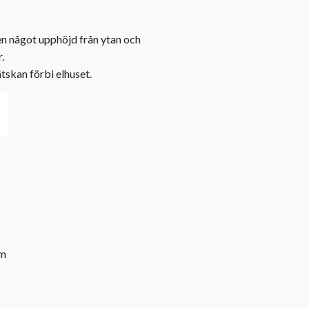
en något upphöjd från ytan och
.
tskan förbi elhuset.
m