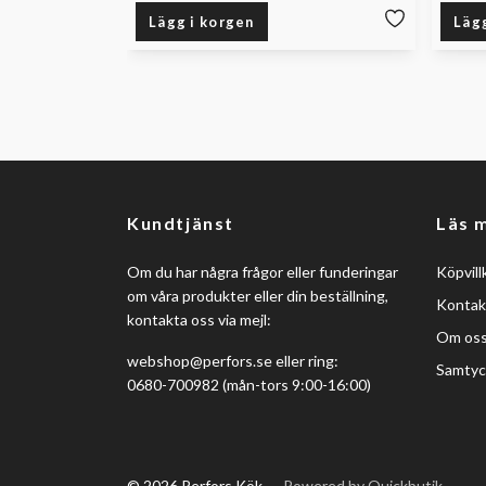
Lägg i korgen
Läg
Kundtjänst
Läs 
Om du har några frågor eller funderingar
Köpvill
om våra produkter eller din beställning,
Kontak
kontakta oss via mejl:
Om os
webshop@perfors.se
eller ring:
Samtyc
0680-700982 (mån-tors 9:00-16:00)
© 2026 Perfors Kök
Powered by Quickbutik