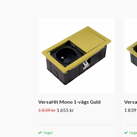
VersaHit Mono 1-vägs Guld
Versa
1 839 kr
1 655 kr
1 839
I lager
I lag