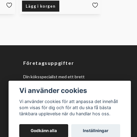
Lägg i korgen
Lägg i korg
Företagsuppgifter
Din köksspecialist med ett brett
sortiment av kökstillbehör och
Vi använder cookies
monteringsmaterial, samt unika 150mm
ventilationsdelar, design eluttag och
Vi använder cookies för att anpassa det innehåll
plasmafilter för alla köksprojekt!
som visas för dig och för att du ska få bästa
tänkbara upplevelse när du handlar hos oss.
Godkänn alla
Inställningar