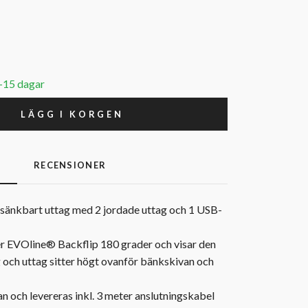
0-15 dagar
LÄGG I KORGEN
G
RECENSIONER
sänkbart uttag med 2 jordade uttag och 1 USB-
er EVOline® Backflip 180 grader och visar den
och uttag sitter högt ovanför bänkskivan och
n och levereras inkl. 3 meter anslutningskabel