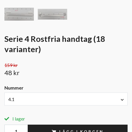
Serie 4 Rostfria handtag (18
varianter)
159 kr
48 kr
Nummer
4.1
I lager
LÄGG I KORGEN