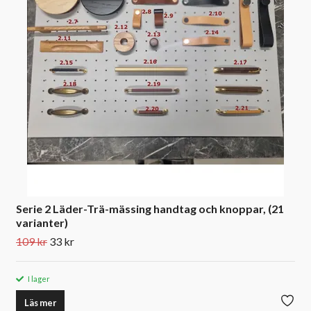
Serie 2 Läder-Trä-mässing handtag och knoppar, (21
varianter)
109 kr
33 kr
I lager
Läs mer