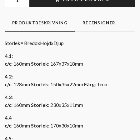
PRODUKTBESKRIVNING
RECENSIONER
Storlek= BreddxHöjdxDjup
4.1:
c/c:
160mm
Storlek
: 167x37x18mm
4.2:
c/c:
128mm
Storlek:
150x35x22mm
Färg:
Tenn
4.3:
c/c:
160mm
Storlek:
230x35x11mm
4.4
c/c
: 160mm
Storlek:
170x30x10mm
4.5: