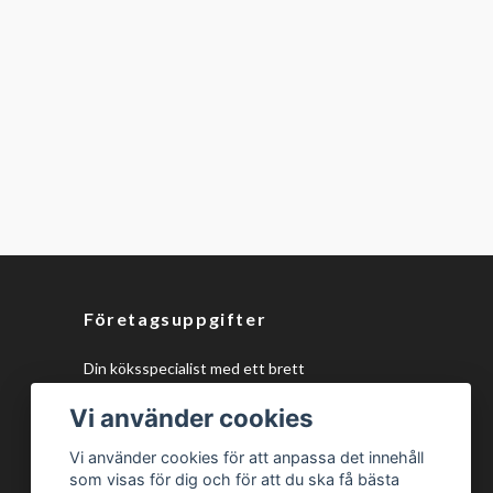
Företagsuppgifter
Din köksspecialist med ett brett
sortiment av kökstillbehör och
Vi använder cookies
monteringsmaterial, samt unika 150mm
ventilationsdelar, design eluttag och
Vi använder cookies för att anpassa det innehåll
plasmafilter för alla köksprojekt!
som visas för dig och för att du ska få bästa