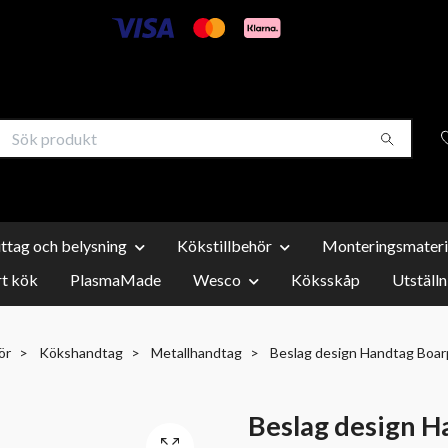
uttag och belysning
Kökstillbehör
Monteringsmateri
t kök
PlasmaMade
Wesco
Köksskåp
Utställn
ör
Kökshandtag
Metallhandtag
Beslag design Handtag Boa
Beslag design 