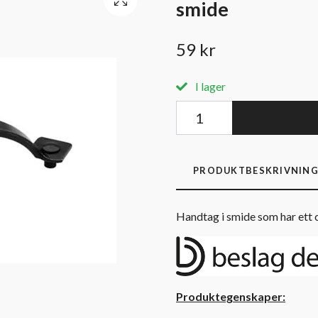
smide
59 kr
I lager
PRODUKTBESKRIVNIN
Handtag i smide som har ett
Produktegenskaper: