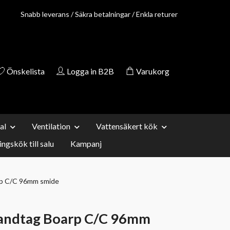
Snabb leverans / Säkra betalningar / Enkla returer
Önskelista
Logga in B2B
Varukorg
al
Ventilation
Vattensäkert kök
ingskök till salu
Kampanj
rp C/C 96mm smide
Handtag Boarp C/C 96mm