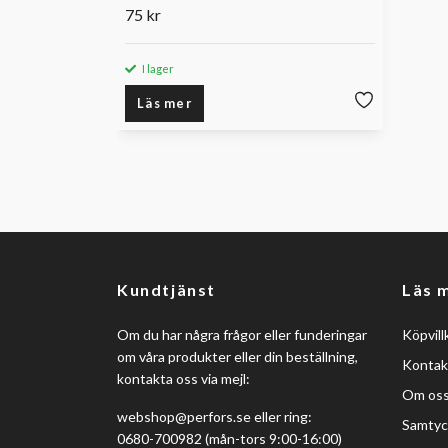
75 kr
I lager
Läs mer
Kundtjänst
Läs 
Om du har några frågor eller funderingar
Köpvill
om våra produkter eller din beställning,
Kontak
kontakta oss via mejl:
Om os
webshop@perfors.se
eller ring:
Samtyc
0680-700982 (mån-tors 9:00-16:00)