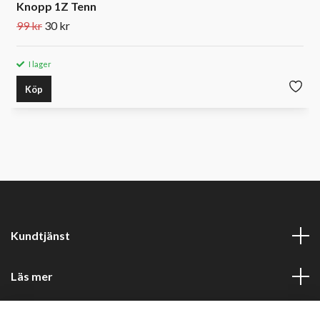
Knopp 1Z Tenn
99 kr
30 kr
I lager
Köp
Kundtjänst
Läs mer
Sociala medier