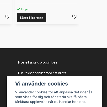
I lager
Lägg i korgen
Företagsuppgifter
Din köksspecialist med ett brett
sortiment av kökstillbehör och
Vi använder cookies
monteringsmaterial, samt unika 150mm
ventilationsdelar, design eluttag och
Vi använder cookies för att anpassa det innehåll
plasmafilter för alla köksprojekt!
som visas för dig och för att du ska få bästa
tänkbara upplevelse när du handlar hos oss.