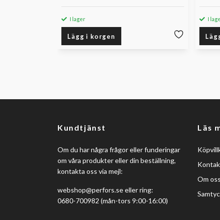
I lager
I lag
Lägg i korgen
Läg
Kundtjänst
Läs 
Om du har några frågor eller funderingar
Köpvill
om våra produkter eller din beställning,
Kontak
kontakta oss via mejl:
Om os
webshop@perfors.se
eller ring:
Samtyc
0680-700982 (mån-tors 9:00-16:00)