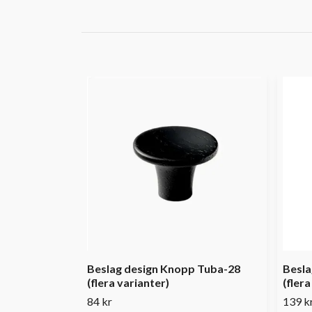
Beslag design Knopp Tuba-28
Besla
(flera varianter)
(flera
84 kr
139 k