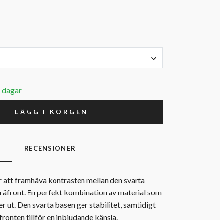
7 dagar
LÄGG I KORGEN
G
RECENSIONER
r att framhäva kontrasten mellan den svarta
räfront. En perfekt kombination av material som
r ut. Den svarta basen ger stabilitet, samtidigt
ronten tillför en inbjudande känsla.