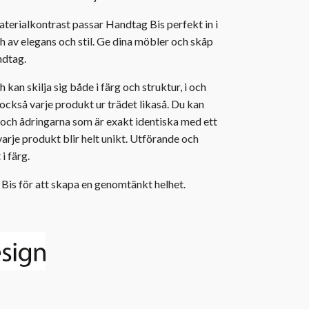
terialkontrast passar Handtag Bis perfekt in i
 av elegans och stil. Ge dina möbler och skåp
andtag.
 kan skilja sig både i färg och struktur, i och
r också varje produkt ur trädet likaså. Du kan
n och ådringarna som är exakt identiska med ett
varje produkt blir helt unikt. Utförande och
 i färg.
is för att skapa en genomtänkt helhet.