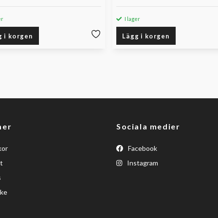
er
I lager
g i korgen
Lägg i korgen
mer
Sociala medier
kor
Facebook
t
Instagram
s
ke