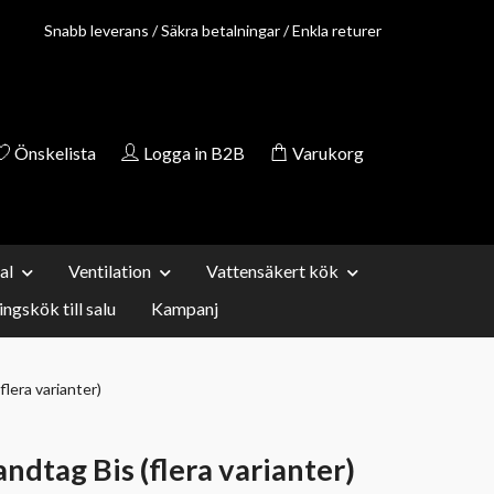
Snabb leverans / Säkra betalningar / Enkla returer
Önskelista
Logga in B2B
Varukorg
al
Ventilation
Vattensäkert kök
ingskök till salu
Kampanj
lera varianter)
ndtag Bis (flera varianter)