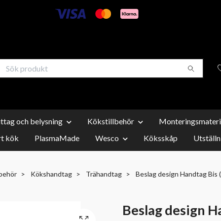
uttag och belysning
Kökstillbehör
Monteringsmateri
t kök
PlasmaMade
Wesco
Köksskåp
Utställn
lbehör
Kökshandtag
Trähandtag
Beslag design Handtag Bis (f
Beslag design Ha