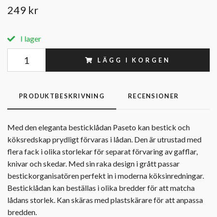
249 kr
I lager
LÄGG I KORGEN
PRODUKTBESKRIVNING
RECENSIONER
Med den eleganta besticklådan Paseto kan bestick och
köksredskap prydligt förvaras i lådan. Den är utrustad med
flera fack i olika storlekar för separat förvaring av gafflar,
knivar och skedar. Med sin raka design i grått passar
bestickorganisatören perfekt in i moderna köksinredningar.
Besticklådan kan beställas i olika bredder för att matcha
lådans storlek. Kan skäras med plastskärare för att anpassa
bredden.