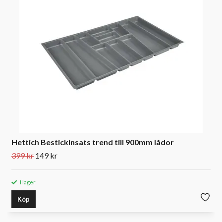
Hettich Bestickinsats trend till 900mm lådor
399 kr
149 kr
I lager
Köp