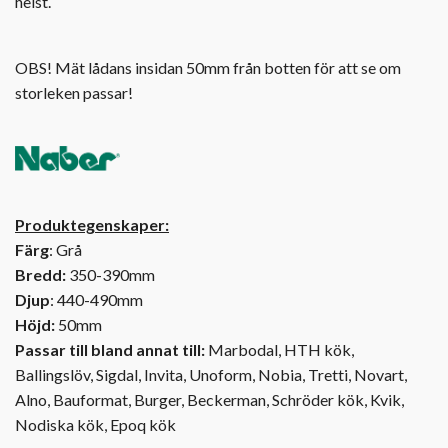
helst.
OBS! Mät lådans insidan 50mm från botten för att se om
storleken passar!
Produktegenskaper:
Färg
: Grå
Bredd:
350-390mm
Djup
: 440-490mm
Höjd:
50mm
Passar till bland annat till:
Marbodal, HTH kök,
Ballingslöv, Sigdal, Invita, Unoform, Nobia, Tretti, Novart,
Alno, Bauformat, Burger, Beckerman, Schröder kök, Kvik,
Nodiska kök, Epoq kök