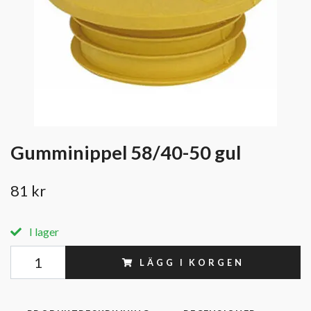
Gumminippel 58/40-50 gul
81 kr
I lager
LÄGG I KORGEN