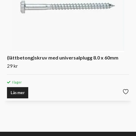
(lättbetong)skruv med universalplugg 8.0 x 60mm
29 kr
I lager
Läs mer