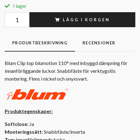
I lager
LÄGG I KORGEN
PRODUKTBESKRIVNING
RECENSIONER
Blum Clip top blumotion 110° med inbyggd dämpning för
innanförliggande luckor. Snabbfäste för verktygslös
montering. Finns i nickel och onyxsvart.
Produktegenskaper:
Softclose:
Ja
Monteringssätt:
Snabbfäste/inserta
Typ:
Innanförliggande lucka