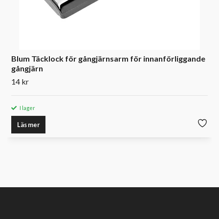
Blum Täcklock för gångjärnsarm för innanförliggande
gångjärn
14 kr
I lager
Läs mer