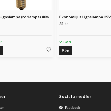
Ugnslampa (rörlampa) 40w
Ekonomiljus Ugnslampa 25
31 kr
er
I lager
Köp
mer
Sociala medier
kor
Facebook