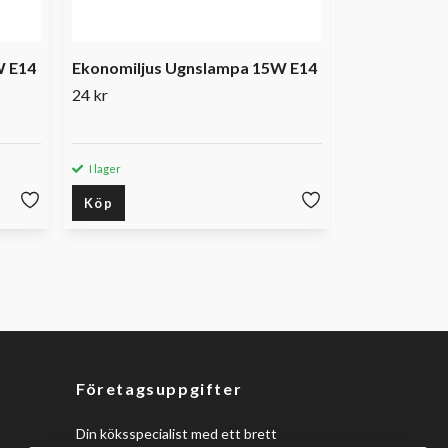
W E14
Ekonomiljus Ugnslampa 15W E14
24 kr
I lager
I lager
Köp
Köp
Företagsuppgifter
Din köksspecialist med ett brett