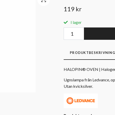
119 kr
I lager
PRODUKTBESKRIVNIN
HALOPIN® OVEN | Halogenl
Ugnslampa från Ledvance, op
Utan kvicksilver.