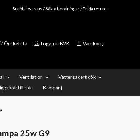
Snabb leverans / Säkra betalningar / Enkla returer
Önskelista
Logga in B2B
Varukorg
al
Ventilation
Vattensäkert kök
ingskök till salu
Kampanj
9
lampa 25w G9