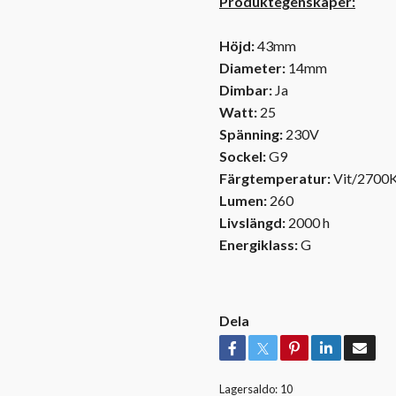
Produktegenskaper:
Höjd:
43mm
Diameter:
14mm
Dimbar:
Ja
Watt:
25
Spänning:
230V
Sockel:
G9
Färgtemperatur:
Vit/2700
Lumen:
260
Livslängd:
2000 h
Energiklass
:
G
Dela
Lagersaldo:
10