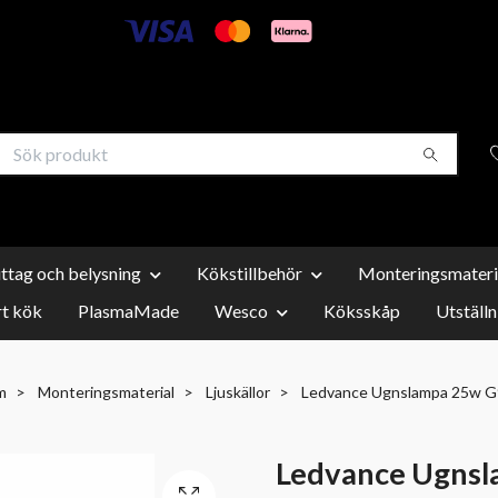
uttag och belysning
Kökstillbehör
Monteringsmateri
t kök
PlasmaMade
Wesco
Köksskåp
Utställn
m
Monteringsmaterial
Ljuskällor
Ledvance Ugnslampa 25w G
Ledvance Ugns