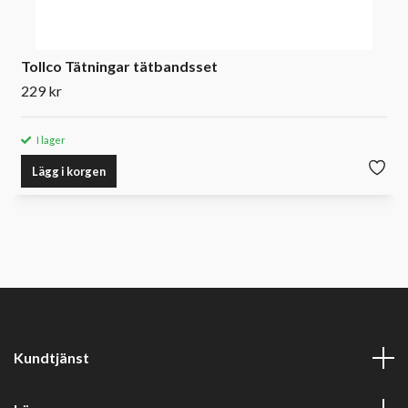
Tollco Tätningar tätbandsset
229 kr
I lager
Lägg i korgen
Kundtjänst