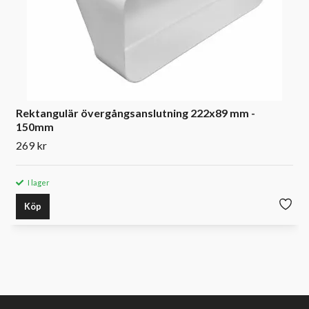
Rektangulär övergångsanslutning 222x89 mm -
150mm
269 kr
I lager
Köp