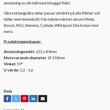
anslutning av din häll med inbyggd fläkt.
Våra rektangulära delar passar utmärkt på alla fläktar och
hällar med downdraft från kända märken såsom Miele,
Bosch, AEG, Siemens, Cylinda, Whirlpool, Electrolux med
mera.
Produktegenskaper:
Anslutningsmått:
222 x 89mm
Motsvarande diameter
: Ø 150mm
Vinkel:
15°
U värde:
1,2 - 1,6
Dela