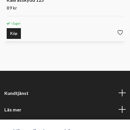
89 kr
I lager
Köp
Kundtjänst
Läs mer
Sociala medier