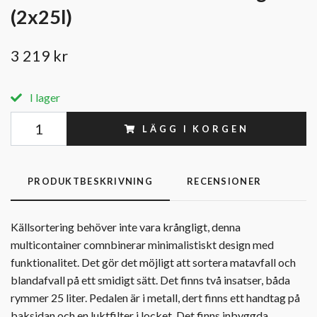
(2x25l)
3 219 kr
I lager
LÄGG I KORGEN
PRODUKTBESKRIVNING
RECENSIONER
Källsortering behöver inte vara krångligt, denna
multicontainer comnbinerar minimalistiskt design med
funktionalitet. Det gör det möjligt att sortera matavfall och
blandafvall på ett smidigt sätt. Det finns två insatser, båda
rymmer 25 liter. Pedalen är i metall, dert finns ett handtag på
baksidan och en luktfilter i locket. Det finns inbyggda