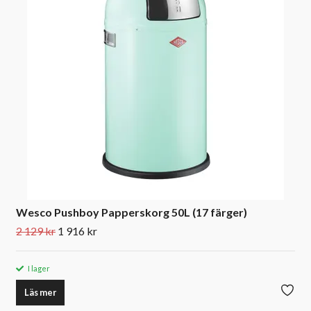
Wesco Pushboy Papperskorg 50L (17 färger)
2 129 kr
1 916 kr
I lager
Läs mer