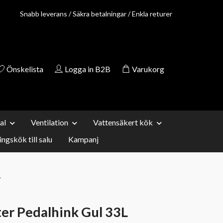
Snabb leverans / Säkra betalningar / Enkla returer
Önskelista
Logga in B2B
Varukorg
al
Ventilation
Vattensäkert kök
ingskök till salu
Kampanj
L
er Pedalhink Gul 33L