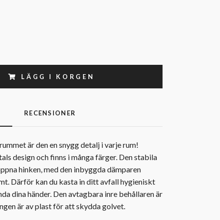
LÄGG I KORGEN
G
RECENSIONER
vrummet är den en snygg detalj i varje rum!
ls design och finns i många färger. Den stabila
t öppna hinken, med den inbyggda dämparen
t. Därför kan du kasta in ditt avfall hygieniskt
da dina händer. Den avtagbara inre behållaren är
ngen är av plast för att skydda golvet.