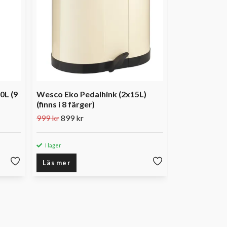
0L (9
Wesco Eko Pedalhink (2x15L)
(finns i 8 färger)
999 kr
899 kr
I lager
I lager
Läs mer
Läs mer