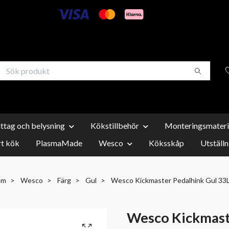
uttag och belysning
Kökstillbehör
Monteringsmateri
t kök
PlasmaMade
Wesco
Köksskåp
Utställn
em
Wesco
Färg
Gul
Wesco Kickmaster Pedalhink Gul 33
Wesco Kickmast