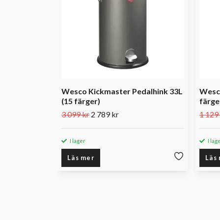
Wesco Kickmaster Pedalhink 33L
Wesco
(15 färger)
färge
3 099 kr
2 789 kr
1 129
I lager
I lag
Läs mer
Läs