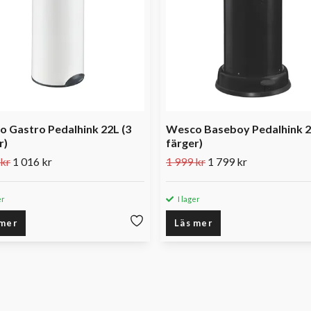
 Gastro Pedalhink 22L (3
Wesco Baseboy Pedalhink 2
r)
färger)
 kr
1 016 kr
1 999 kr
1 799 kr
er
I lager
 mer
Läs mer