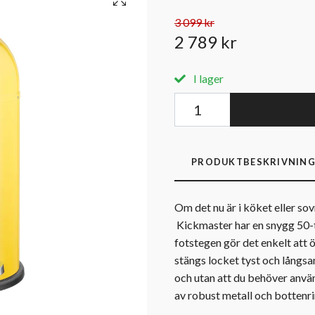
3 099 kr
2 789 kr
I lager
PRODUKTBESKRIVNIN
Om det nu är i köket eller so
Kickmaster har en snygg 50-ta
fotstegen gör det enkelt at
stängs locket tyst och långsam
och utan att du behöver använ
av robust metall och bottenri