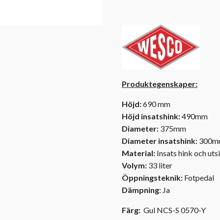
Produktegenskaper:
Höjd:
690 mm
Höjd insatshink:
490mm
Diameter:
375mm
Diameter insatshink:
300m
Material:
Insats hink och utsid
Volym:
33 liter
Öppningsteknik:
Fotpedal
Dämpning
: Ja
Färg:
Gul NCS-S 0570-Y