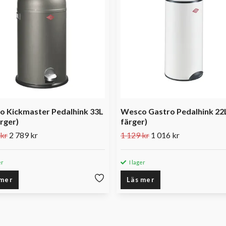
 Kickmaster Pedalhink 33L
Wesco Gastro Pedalhink 22L
ärger)
färger)
 kr
2 789 kr
1 129 kr
1 016 kr
er
I lager
 mer
Läs mer