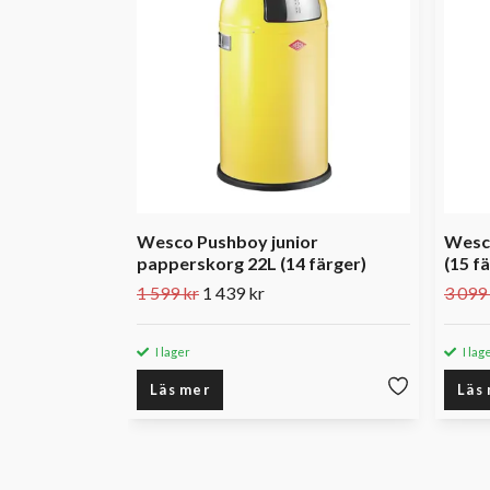
Wesco Pushboy junior
Wesco
papperskorg 22L (14 färger)
(15 f
1 599 kr
1 439 kr
3 099
I lager
I lag
Läs mer
Läs