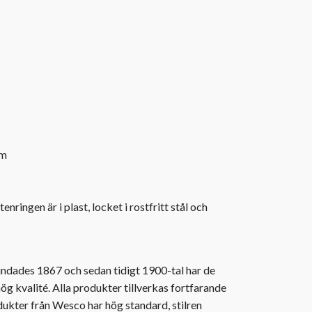
mm
enringen är i plast, locket i rostfritt stål och
ndades 1867 och sedan tidigt 1900-tal har de
 hög kvalité. Alla produkter tillverkas fortfarande
odukter från Wesco har hög standard, stilren