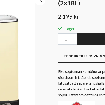
(2x18L)
2 199 kr
I lager
PRODUKTBESKRIVNIN
Eko soptunnan kombinerar pr
gjord som fristående soptunna 
lätt sätt att separera hushåll
separata hinkar. Locket är luf
sopor. Eftersom det finns en