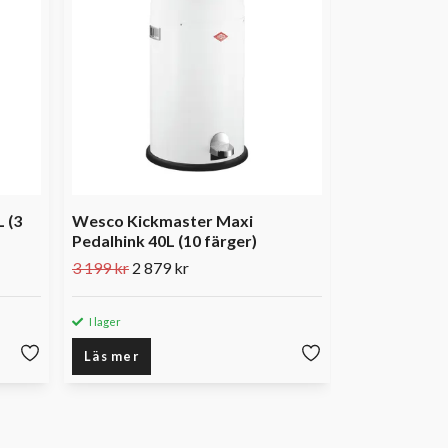
2 239 kr
 (3
Wesco Kickmaster Maxi
Pedalhink 40L (10 färger)
3 199 kr
2 879 kr
I lager
I lager
Läs mer
Läs mer