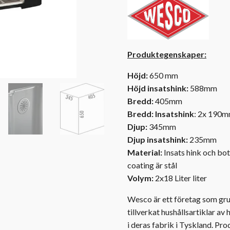
Produktegenskaper:
Höjd:
650 mm
Höjd insatshink:
588mm
Bredd:
405mm
Bredd: Insatshink
: 2x 190
Djup:
345mm
Djup insatshink:
235mm
Material:
Insats hink och bott
coating är stål
Volym:
2x18 Liter liter
Wesco är ett företag som gru
tillverkat hushållsartiklar av
i deras fabrik i Tyskland. Pr