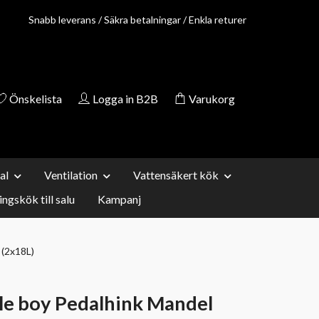
Snabb leverans / Säkra betalningar / Enkla returer
Önskelista
Logga in B2B
Varukorg
al
Ventilation
Vattensäkert kök
ingskök till salu
Kampanj
 (2x18L)
le boy Pedalhink Mandel