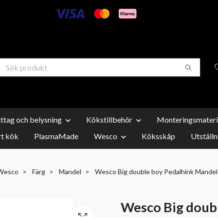
uttag och belysning
Kökstillbehör
Monteringsmateri
t kök
PlasmaMade
Wesco
Köksskåp
Utställn
Wesco
Färg
Mandel
Wesco Big double boy Pedalhink Mandel
Wesco Big doub