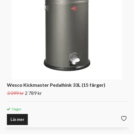
Wesco Kickmaster Pedalhink 33L (15 färger)
3 099 kr
2 789 kr
I lager
Läs mer