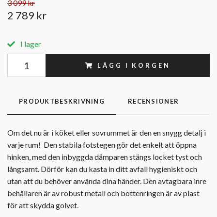
3 099 kr
2 789 kr
I lager
LÄGG I KORGEN
PRODUKTBESKRIVNING
RECENSIONER
Om det nu är i köket eller sovrummet är den en snygg detalj i
varje rum! Den stabila fotstegen gör det enkelt att öppna
hinken, med den inbyggda dämparen stängs locket tyst och
långsamt. Dörför kan du kasta in ditt avfall hygieniskt och
utan att du behöver använda dina händer. Den avtagbara inre
behållaren är av robust metall och bottenringen är av plast
för att skydda golvet.