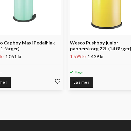
o Capboy Maxi Pedalhink
Wesco Pushboy junior
11 färger)
papperskorg 22L (14 färger
 kr
1 061 kr
1 599 kr
1 439 kr
er
I lager
 mer
Läs mer