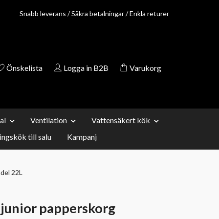
Snabb leverans / Säkra betalningar / Enkla returer
Önskelista
Logga in B2B
Varukorg
al
Ventilation
Vattensäkert kök
ingskök till salu
Kampanj
del 22L
junior papperskorg