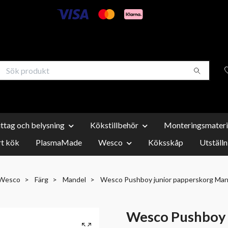
uttag och belysning
Kökstillbehör
Monteringsmateri
t kök
PlasmaMade
Wesco
Köksskåp
Utställn
Wesco
Färg
Mandel
Wesco Pushboy junior papperskorg Man
Wesco Pushboy 