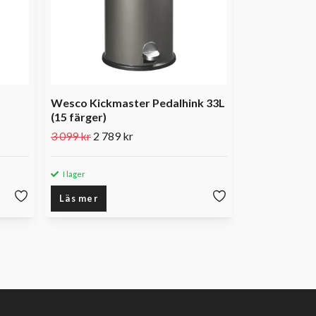
Wesco Kickmaster Pedalhink 33L
)
(15 färger)
3 099 kr
2 789 kr
I lager
I lager
Läs mer
Läs mer