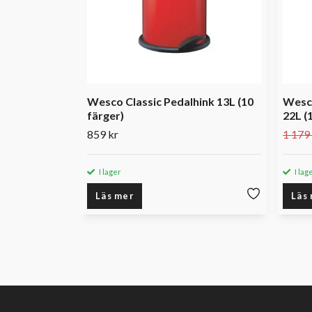
Wesco Classic Pedalhink 13L (10
Wesc
färger)
22L (
859 kr
1 179
I lager
I lag
Läs mer
Läs