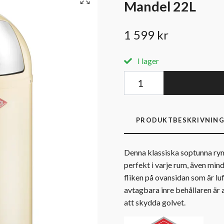
Mandel 22L
1 599 kr
I lager
PRODUKTBESKRIVNIN
Denna klassiska soptunna rymm
perfekt i varje rum, även min
fliken på ovansidan som är lu
avtagbara inre behållaren är 
att skydda golvet.