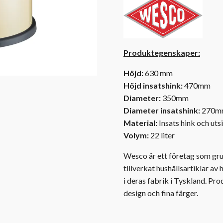
Produktegenskaper:
Höjd:
630 mm
Höjd insatshink:
470mm
Diameter:
350mm
Diameter insatshink:
270m
Material:
Insats hink och utsid
Volym:
22 liter
Wesco är ett företag som gru
tillverkat hushållsartiklar av
i deras fabrik i Tyskland. Pr
design och fina färger.