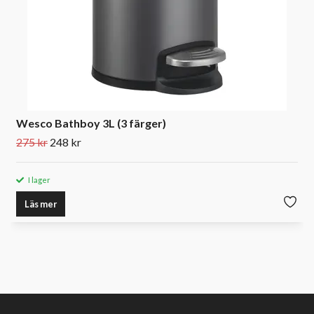
Wesco Bathboy 3L (3 färger)
275 kr
248 kr
I lager
Läs mer