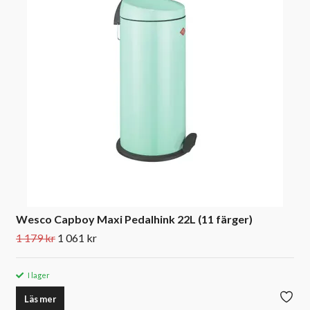
Wesco Capboy Maxi Pedalhink 22L (11 färger)
1 179 kr
1 061 kr
I lager
Läs mer