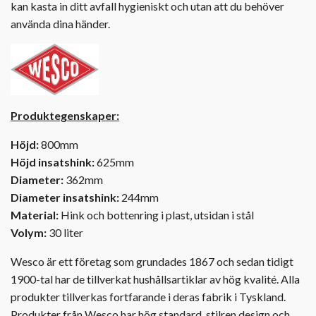
kan kasta in ditt avfall hygieniskt och utan att du behöver
använda dina händer.
Produktegenskaper:
Höjd:
800mm
Höjd insatshink:
625mm
Diameter:
362mm
Diameter insatshink:
244mm
Material:
Hink och bottenring i plast, utsidan i stål
Volym:
30 liter
Wesco är ett företag som grundades 1867 och sedan tidigt
1900-tal har de tillverkat hushållsartiklar av hög kvalité. Alla
produkter tillverkas fortfarande i deras fabrik i Tyskland.
Produkter från Wesco har hög standard, stilren design och