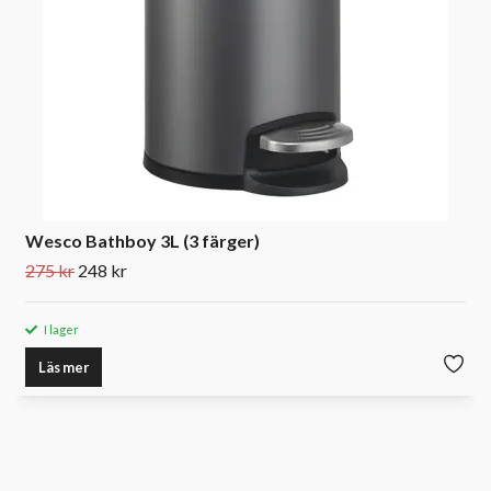
Wesco Bathboy 3L (3 färger)
275 kr
248 kr
I lager
Läs mer