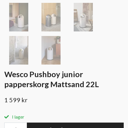
Wesco Pushboy junior
papperskorg Mattsand 22L
1 599 kr
I lager