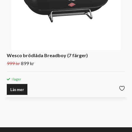
Wesco brödlåda Breadboy (7 färger)
999 kr
899 kr
I lager
Läs mer