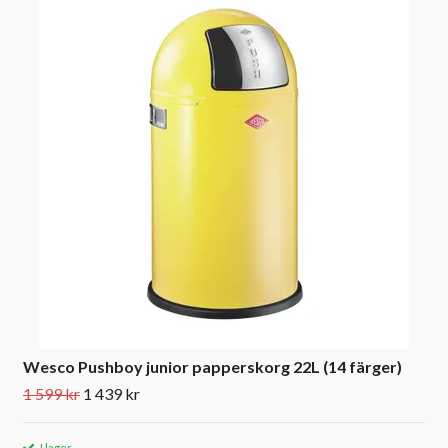
Wesco Pushboy junior papperskorg 22L (14 färger)
1 599 kr
1 439 kr
I lager