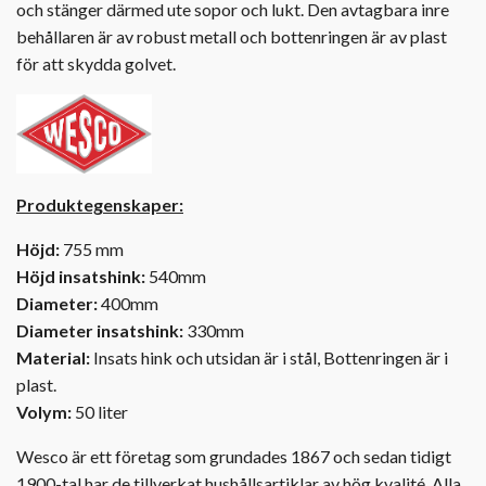
och stänger därmed ute sopor och lukt. Den avtagbara inre
behållaren är av robust metall och bottenringen är av plast
för att skydda golvet.
Produktegenskaper:
Höjd:
755 mm
Höjd insatshink:
540mm
Diameter:
400mm
Diameter insatshink:
330mm
Material:
Insats hink och utsidan är i stål, Bottenringen är i
plast.
Volym:
50 liter
Wesco är ett företag som grundades 1867 och sedan tidigt
1900-tal har de tillverkat hushållsartiklar av hög kvalité. Alla