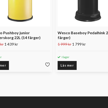
 Pushboy junior
Wesco Baseboy Pedalhink 2
rskorg 22L (14 färger)
färger)
 kr
1 439 kr
1 999 kr
1 799 kr
er
I lager
 mer
Läs mer