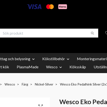
uttag och belysning
Kökstillbehör
Monteringsmateri
t kök
PlasmaMade
Wesco
Köksskåp
Utställn
Wesco
Färg
Nickel-Silver
Wesco Eko Pedalhink Silver (2x
Wesco Eko Pedal