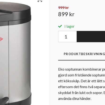
999 kr
899 kr
I lager
PRODUKTBESKRIVNIN
Eko soptunnan kombinerar pr
gjord som fristående soptunna
ett köksskåp. Det är ett lätt 
eftersom det finns två separat
skyddat från lukt och sopor. 
använda dina händer.