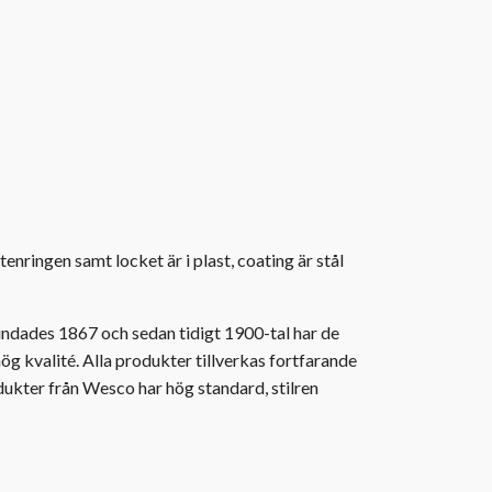
enringen samt locket är i plast, coating är stål
ndades 1867 och sedan tidigt 1900-tal har de
 hög kvalité. Alla produkter tillverkas fortfarande
odukter från Wesco har hög standard, stilren