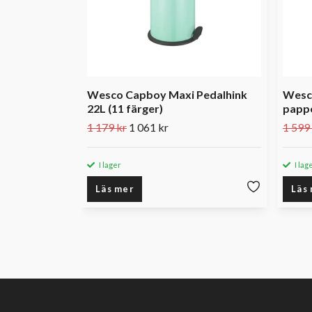
Wesco Capboy Maxi Pedalhink
Wesco
22L (11 färger)
pappe
1 179 kr
1 061 kr
1 599
I lager
I lag
Läs mer
Läs