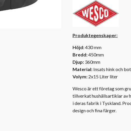
Produktegenskaper:
Höjd:
430 mm
Bredd:
450mm
Djup:
360mm
Material:
Insats hink och bott
Volym:
2x15 Liter liter
Wesco är ett företag som gru
tillverkat hushållsartiklar av
i deras fabrik i Tyskland. Pr
design och fina färger.