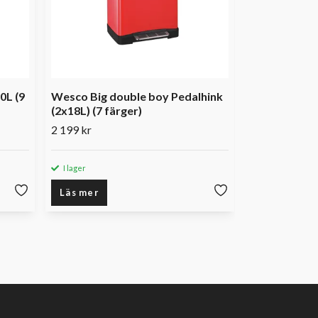
0L (9
Wesco Big double boy Pedalhink
(2x18L) (7 färger)
2 199 kr
I lager
Läs mer