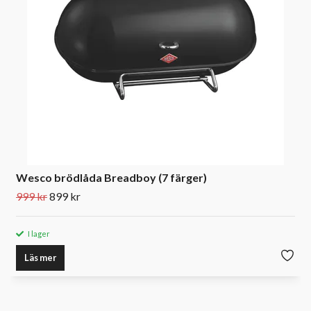
Wesco brödlåda Breadboy (7 färger)
999 kr
899 kr
I lager
Läs mer