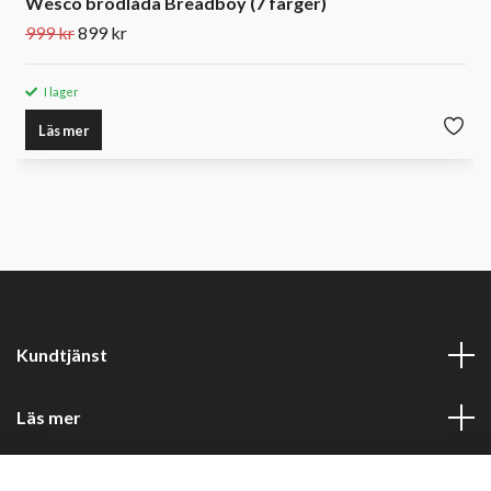
Wesco brödlåda Breadboy (7 färger)
999 kr
899 kr
I lager
Läs mer
Kundtjänst
Läs mer
Sociala medier