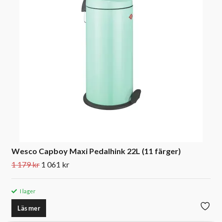
Wesco Capboy Maxi Pedalhink 22L (11 färger)
1 179 kr
1 061 kr
I lager
Läs mer