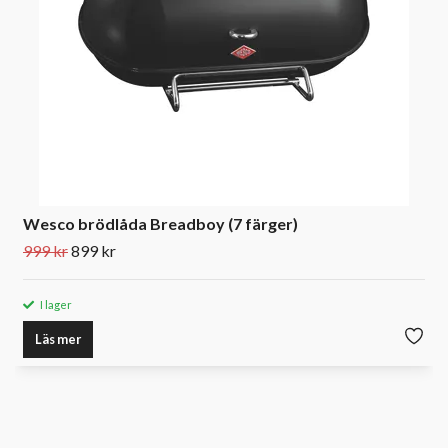
Wesco brödlåda Breadboy (7 färger)
999 kr
899 kr
I lager
Läs mer