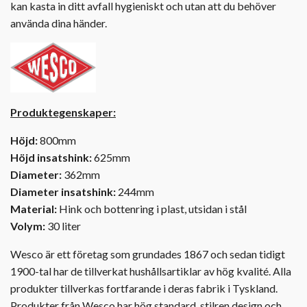
kan kasta in ditt avfall hygieniskt och utan att du behöver
använda dina händer.
Produktegenskaper:
Höjd:
800mm
Höjd insatshink:
625mm
Diameter:
362mm
Diameter insatshink:
244mm
Material:
Hink och bottenring i plast, utsidan i stål
Volym:
30 liter
Wesco är ett företag som grundades 1867 och sedan tidigt
1900-tal har de tillverkat hushållsartiklar av hög kvalité. Alla
produkter tillverkas fortfarande i deras fabrik i Tyskland.
Produkter från Wesco har hög standard, stilren design och