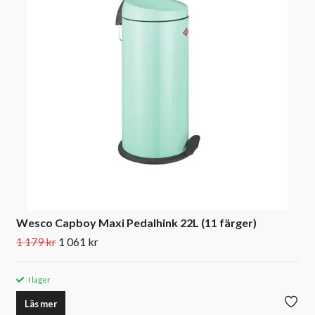
Wesco Capboy Maxi Pedalhink 22L (11 färger)
1 179 kr
1 061 kr
I lager
Läs mer