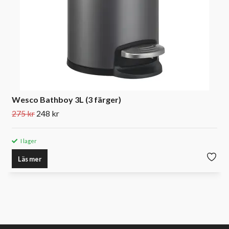
Wesco Bathboy 3L (3 färger)
275 kr
248 kr
I lager
Läs mer