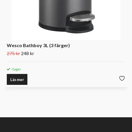
Wesco Bathboy 3L (3 färger)
275 kr
248 kr
I lager
Läs mer