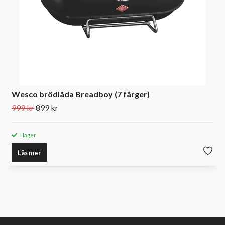
Wesco brödlåda Breadboy (7 färger)
999 kr
899 kr
I lager
Läs mer