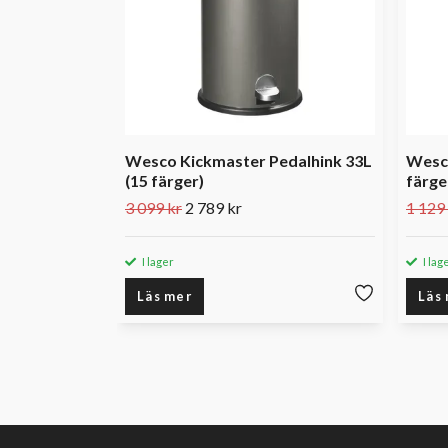
Wesco Kickmaster Pedalhink 33L
Wesco
(15 färger)
färge
3 099 kr
2 789 kr
1 129
I lager
I lag
Läs mer
Läs