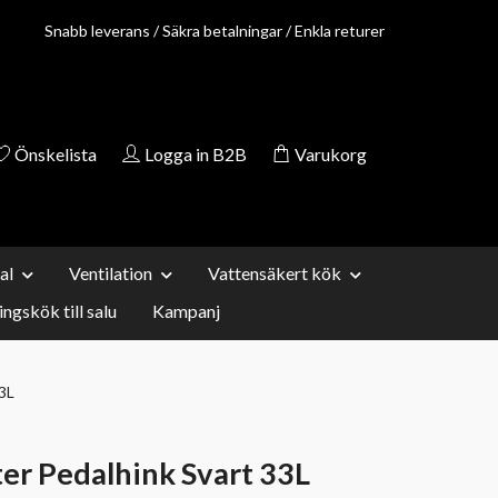
Snabb leverans / Säkra betalningar / Enkla returer
Önskelista
Logga in B2B
Varukorg
al
Ventilation
Vattensäkert kök
ingskök till salu
Kampanj
3L
r Pedalhink Svart 33L