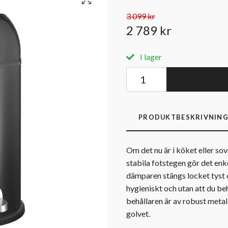
3 099 kr
2 789 kr
I lager
PRODUKTBESKRIVNIN
Om det nu är i köket eller so
stabila fotstegen gör det en
dämparen stängs locket tyst o
hygieniskt och utan att du b
behållaren är av robust metal
golvet.