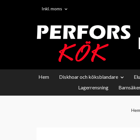
Inkl. moms
Hem
Diskhoar och köksblandare
El
Lagerrensning
Barnsäker
He