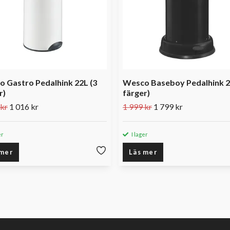
 Gastro Pedalhink 22L (3
Wesco Baseboy Pedalhink 2
r)
färger)
 kr
1 016 kr
1 999 kr
1 799 kr
er
I lager
 mer
Läs mer