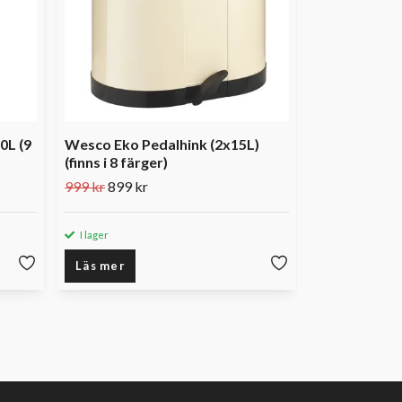
0L (9
Wesco Eko Pedalhink (2x15L)
(finns i 8 färger)
999 kr
899 kr
I lager
I lager
Läs mer
Läs mer