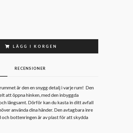
LÄGG I KORGEN
G
RECENSIONER
vrummet är den en snygg detalj i varje rum! Den
kelt att öppna hinken, med den inbyggda
ch långsamt. Dörför kan du kasta in ditt avfall
ehöver använda dina händer. Den avtagbara inre
l och bottenringen är av plast för att skydda