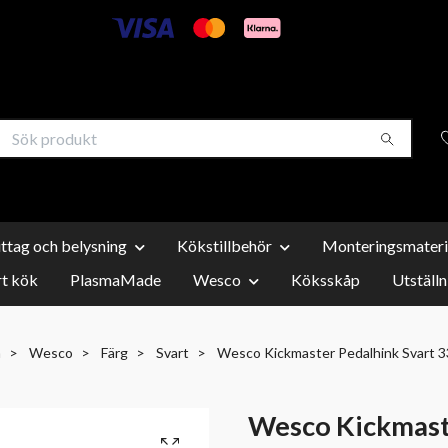
uttag och belysning
Kökstillbehör
Monteringsmateri
t kök
PlasmaMade
Wesco
Köksskåp
Utställn
m
Wesco
Färg
Svart
Wesco Kickmaster Pedalhink Svart 3
Wesco Kickmaste