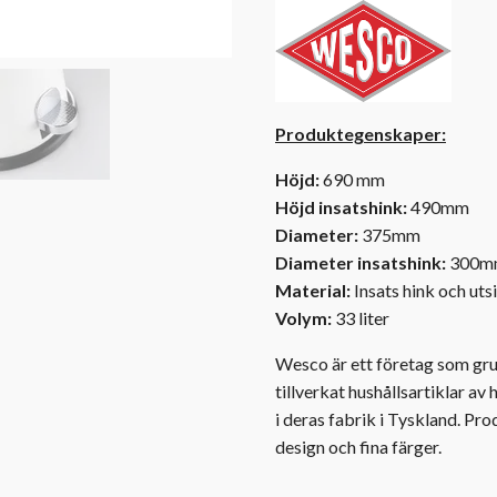
Produktegenskaper:
Höjd:
690 mm
Höjd insatshink:
490mm
Diameter:
375mm
Diameter insatshink:
300m
Material:
Insats hink och utsid
Volym:
33 liter
Wesco är ett företag som gru
tillverkat hushållsartiklar av
i deras fabrik i Tyskland. Pr
design och fina färger.