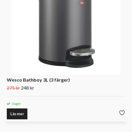
Wesco Bathboy 3L (3 färger)
275 kr
248 kr
I lager
Läs mer