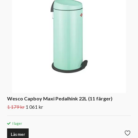
Wesco Capboy Maxi Pedalhink 22L (11 färger)
1 179 kr
1 061 kr
I lager
Läs mer