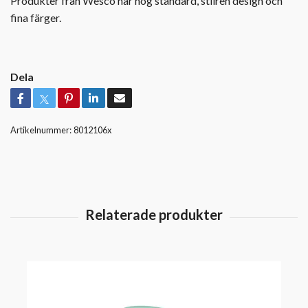
Produkter från Wesco har hög standard, stilren design och
fina färger.
Dela
Artikelnummer:
8012106x