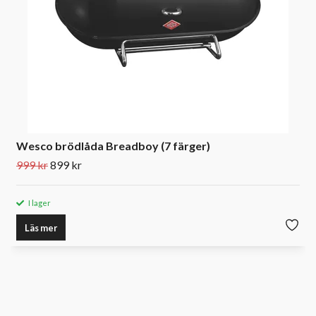
Wesco brödlåda Breadboy (7 färger)
999 kr
899 kr
I lager
Läs mer