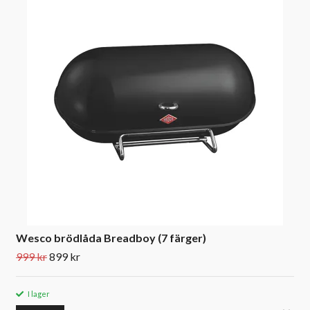
Wesco brödlåda Breadboy (7 färger)
999 kr
899 kr
I lager