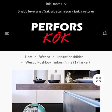
Inkl. moms
Snabb leverans / Säkra betalningar / Enkla returer
Hem
Wesco
Inpirationsbilder
Wesco Pushboy Turkos (finns i 17 färger)