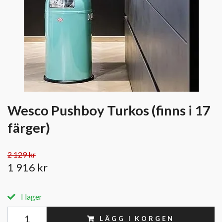
Wesco Pushboy Turkos (finns i 17
färger)
2 129 kr
1 916 kr
I lager
LÄGG I KORGEN