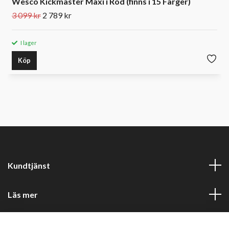
Wesco Kickmaster Maxi i Röd (finns i 15 Färger)
3 099 kr
2 789 kr
I lager
Köp
Kundtjänst
Läs mer
Sociala medier