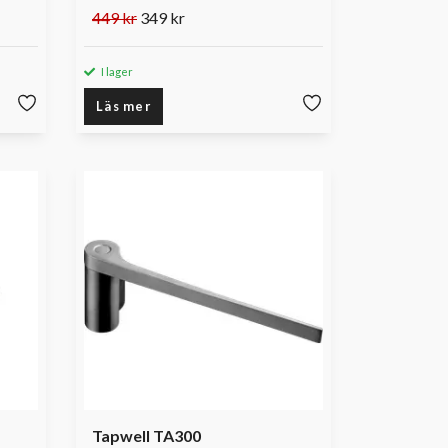
449 kr
349 kr
I lager
Läs mer
Tapwell TA300