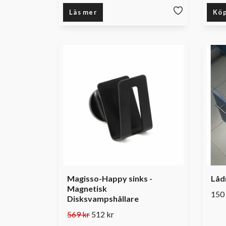
Läs mer
Kö
Magisso-Happy sinks -
Lådm
Magnetisk
150 
Disksvampshållare
569 kr
512 kr