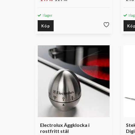
I lager
I la
Köp
Kö
Electrolux Äggklocka i
Ste
rostfritt stål
Digi