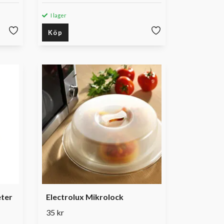
I lager
Köp
ter
Electrolux Mikrolock
35 kr