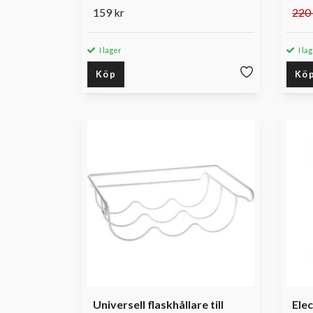
159 kr
220 
I lager
I la
Köp
Kö
Universell flaskhållare till
Ele