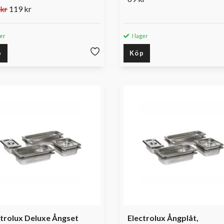
kr
119 kr
ger
I lager
p
Köp
ctrolux Deluxe Ångset
Electrolux Ångplåt,