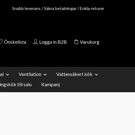
Snabb leverans / Säkra betalningar / Enkla returer
Önskelista
Logga in B2B
Varukorg
al
Ventilation
Vattensäkert kök
ingskök till salu
Kampanj