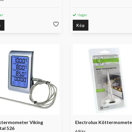
ger
I lager
p
Köp
ktermometer Viking
Electrolux Köttermomete
tal 526
69 kr