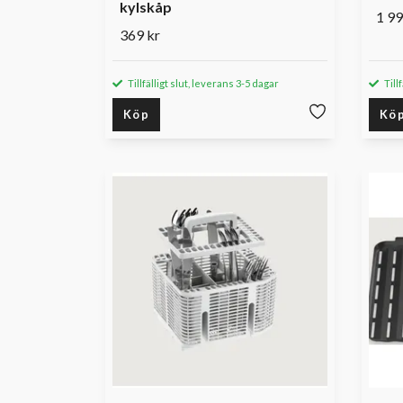
kylskåp
1 99
369 kr
Tillfälligt slut, leverans 3-5 dagar
Till
Köp
Kö