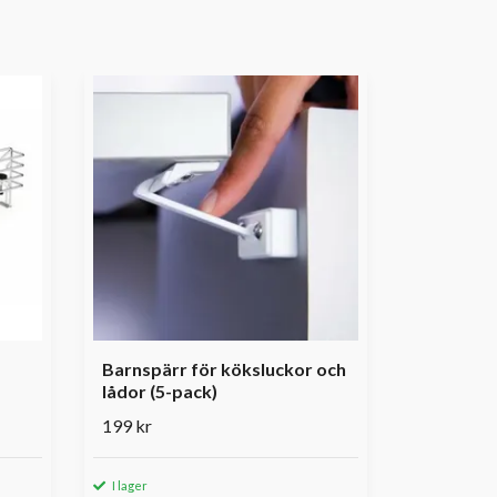
Barnspärr för köksluckor och
lådor (5-pack)
199 kr
I lager