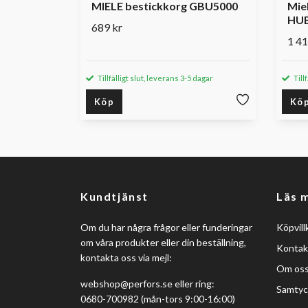
MIELE bestickkorg GBU5000
Miel
HUB
689 kr
1 41
Tillfälligt slut, leverans 3-5 dagar
Till
Köp
Kö
Kundtjänst
Läs 
Om du har några frågor eller funderingar
Köpvill
om våra produkter eller din beställning,
Kontak
kontakta oss via mejl:
Om os
webshop@perfors.se
eller ring:
Samtyc
0680-700982 (mån-tors 9:00-16:00)