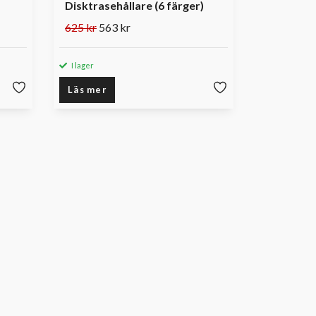
Disktrasehållare (6 färger)
625 kr
563 kr
I lager
Läs mer