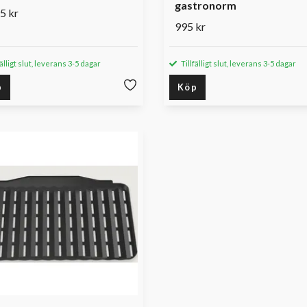
gastronorm
5 kr
995 kr
fälligt slut, leverans 3-5 dagar
Tillfälligt slut, leverans 3-5 dagar
p
Köp