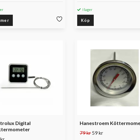
ger
I lager
 mer
Köp
trolux Digital
Hanestroem Köttermome
ktermometer
79 kr
59 kr
kr