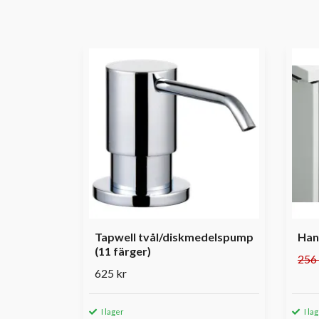
Tapwell tvål/diskmedelspump
Han
(11 färger)
256 
625 kr
I lager
I la