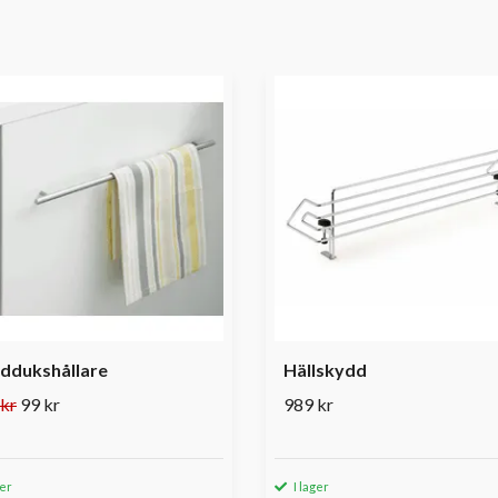
ddukshållare
Hällskydd
kr
99 kr
989 kr
ger
I lager