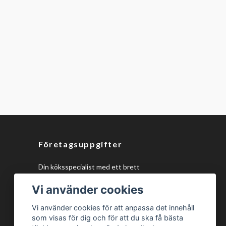
Företagsuppgifter
Din köksspecialist med ett brett
sortiment av kökstillbehör och
Vi använder cookies
monteringsmaterial, samt unika 150mm
ventilationsdelar, design eluttag och
Vi använder cookies för att anpassa det innehåll
plasmafilter för alla köksprojekt!
som visas för dig och för att du ska få bästa