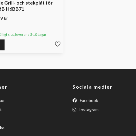
e Grill- och stekplåt för
B H6BB71
9 kr
fälligt slut, leverans 5-10 dagar
p
mer
Sociala medier
kor
Facebook
t
Instagram
s
ke