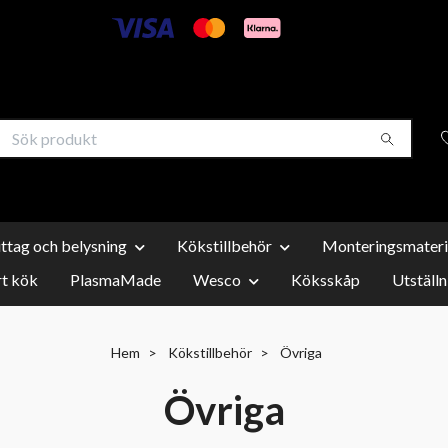
uttag och belysning
Kökstillbehör
Monteringsmateri
t kök
PlasmaMade
Wesco
Köksskåp
Utställn
Hem
Kökstillbehör
Övriga
Övriga