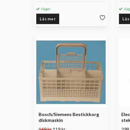
I lager
I la
Läs mer
Läs
Bosch/Siemens Bestickkorg
Elec
diskmaskin
ste
149 kr
119 kr
298 