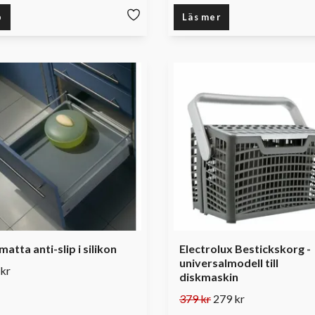
p
Läs mer
atta anti-slip i silikon
Electrolux Bestickskorg -
universalmodell till
kr
diskmaskin
379 kr
279 kr